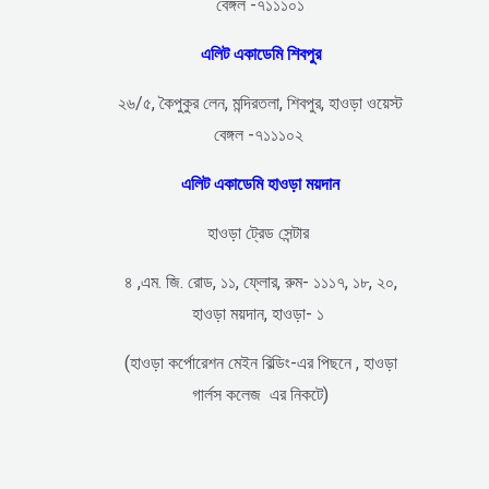
বেঙ্গল -৭১১১০১
এলিট একাডেমি শিবপুর
২৬/৫, কৈপুকুর লেন, মন্দিরতলা, শিবপুর, হাওড়া ওয়েস্ট
বেঙ্গল -৭১১১০২
এলিট একাডেমি হাওড়া ময়দান
হাওড়া ট্রেড সেন্টার
৪ ,এম. জি. রোড, ১১, ফ্লোর, রুম- ১১১৭, ১৮, ২০,
হাওড়া ময়দান, হাওড়া- ১
(হাওড়া কর্পোরেশন মেইন বিল্ডিং-এর পিছনে , হাওড়া
গার্লস কলেজ এর নিকটে)