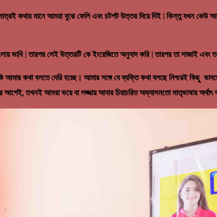
 মাত্রই কথার মানে আমরা বুঝে ফেলি এবং চটপট উত্তর দিয়ে দিই | কিন্তু যখন কেউ
 বাংলায় ভাবি | তারপর সেই উত্তরটি কে ইংরেজিতে অনুবাদ করি | তারপর তা সাজাই এবং
 আমার কথা বলতে দেরি হচ্ছে। আমার সঙ্গে যে ব্যক্তি কথা বলছে নিশ্চয়ই কিছু ভা
ার আগেই, তখনই আমরা ভয়ে বা লজ্জায় আবার চিরাচরিত অভ্যাসমতো মাতৃভাষায় অর্থাৎ ব