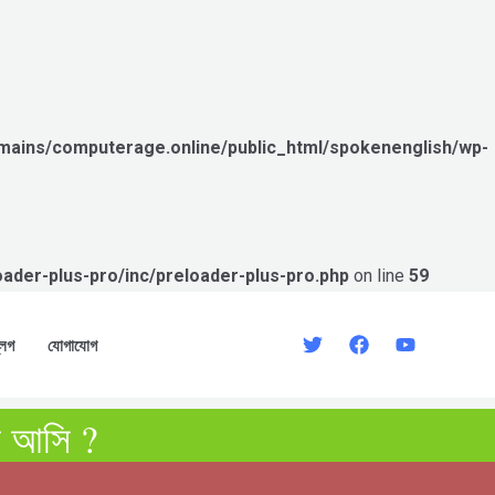
ains/computerage.online/public_html/spokenenglish/wp-
der-plus-pro/inc/preloader-plus-pro.php
on line
59
্লগ
যোগাযোগ
ে আসি ?