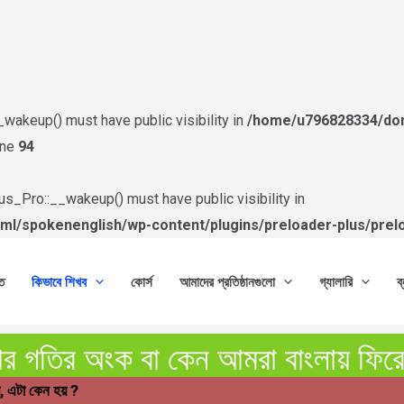
akeup() must have public visibility in
/home/u796828334/dom
ine
94
_Pro::__wakeup() must have public visibility in
/spokenenglish/wp-content/plugins/preloader-plus/preloa
ত
কিভাবে শিখব
কোর্স
আমাদের প্রতিষ্ঠানগুলো
গ্যালারি
ব
ার গতির অংক বা কেন আমরা বাংলায় ফির
়, এটা কেন হয় ?