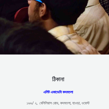
ঠিকানা
এলিট একাডেমি কদমতলা
১৬৬/ ২, বেলিলিয়াস রোড, কদমতলা, হাওড়া, ওয়েস্ট