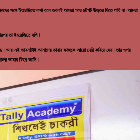
 আমাদের সঙ্গে ইংরেজিতে কথা বলে তখনই আমরা আর চটপট উত্তর দিতে পারি না |আমরা
 তারপর তা ইংরেজিতে বলি।
বছে | আর এই ভাবনাটাই আমাদের ভাবার কাজকে আরো দেরি করিয়ে দেয় | তার ওপর
াংলা ভাষায় ফিরে আসি |