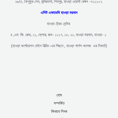
২৬/৫, কৈপুকুর লেন, মন্দিরতলা, শিবপুর, হাওড়া ওয়েস্ট বেঙ্গল -৭১১১০২
এলিট একাডেমি হাওড়া ময়দান
হাওড়া ট্রেড সেন্টার
৪ ,এম. জি. রোড, ১১, ফ্লোর, রুম- ১১১৭, ১৮, ২০, হাওড়া ময়দান, হাওড়া- ১
(হাওড়া কর্পোরেশন মেইন বিল্ডিং-এর পিছনে , হাওড়া গার্লস কলেজ এর নিকটে)
হোম
সম্পর্কিত
কিভাবে শিখব