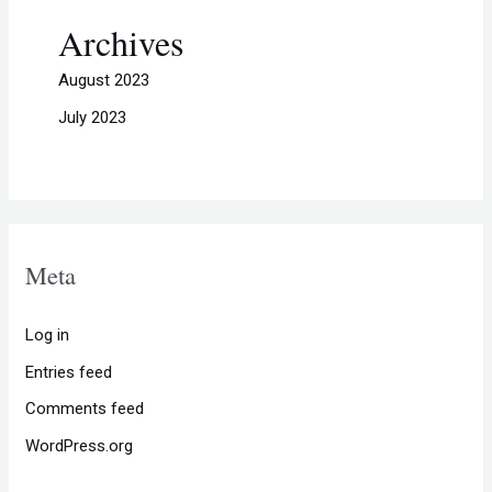
Archives
August 2023
July 2023
Meta
Log in
Entries feed
Comments feed
WordPress.org