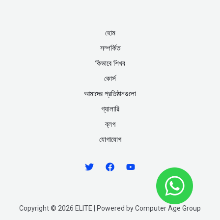
হোম
সম্পর্কিত
কিভাবে শিখব
কোর্স
আমাদের প্রতিষ্ঠানগুলো
গ্যালারি
ব্লগ
যোগাযোগ
Copyright © 2026 ELITE | Powered by Computer Age Group