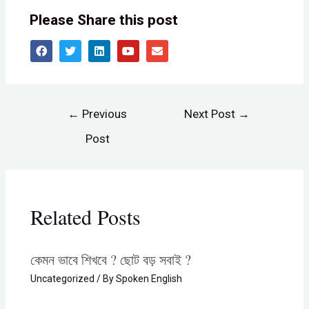
Please Share this post
←
Previous
Next Post
→
Post
Related Posts
কেমন ভাবে শিখবে ? ছোট বড় সবাই ?
Uncategorized
/ By
Spoken English