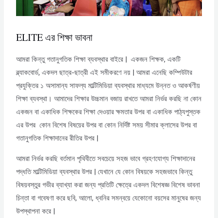
ELITE এর শিক্ষা ভাবনা​
আমরা কিন্তু গতানুগতিক শিক্ষা ব্যবস্থার বাইরে | একজন শিক্ষক, একটি
ব্ল্যাকবোর্ড, একদল ছাত্র-ছাত্রী এই সমীকরণে নয় | আমরা এনেছি কম্পিউটার
প্রযুক্তির ১ অসামান্য সাফল্য মাল্টিমিডিয়া ব্যবস্থার মাধ্যমে উন্নত ও আকর্ষণীয়
শিক্ষা ব্যবস্থা। আমাদের শিক্ষার উচ্চমান বজায় রাখতে আমরা নির্ভর করছি না কোন
একজন বা একাধিক শিক্ষকের শিক্ষা দেওয়ার ক্ষমতার উপর বা একাধিক পাঠ্যপুস্তক
এর উপর কোন বিশেষ বিষয়ের উপর বা কোন নির্দিষ্ট সময় সীমার ক্লাসের উপর বা
গতানুগতিক শিক্ষাদানের রীতির উপর |
আমরা নির্ভর করছি বর্তমান পৃথিবীতে সবচেয়ে সহজ ভাবে গ্রহণযোগ্য শিক্ষাদানের
পদ্ধতি মাল্টিমিডিয়া ব্যবস্থার উপর | যেখানে যে কোন বিষয়কে সহজভাবে কিন্তু
বিষয়বস্তুর গভীর ব্যাখ্যা করা জন্য প্রতিটি ক্ষেত্রে একদল বিশেষজ্ঞ বিশেষ ভাবনা
চিন্তা বা গবেষণা করে ছবি, আলো, ধ্বনির সমন্বয়ে যেকোনো বয়সের মানুষের জন্য
উপস্থাপনা করে |